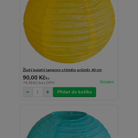
Žlutý kulatý lampion stínidlo průměr 40 cm
90,00 Kč
/
ks
Skladem
74,38 Kč
bez DPH
Přidat do košíku