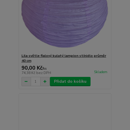
Lila světle fialový kulatý lampion stínidlo průměr
40 cm
90,00 Kč
/
ks
Skladem
74,38 Kč
bez DPH
Přidat do košíku