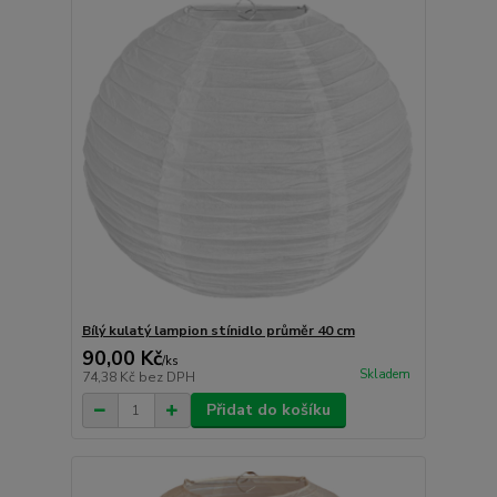
Bílý kulatý lampion stínidlo průměr 40 cm
90,00 Kč
/
ks
Skladem
74,38 Kč
bez DPH
Přidat do košíku