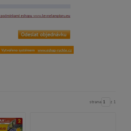
strana
z 1