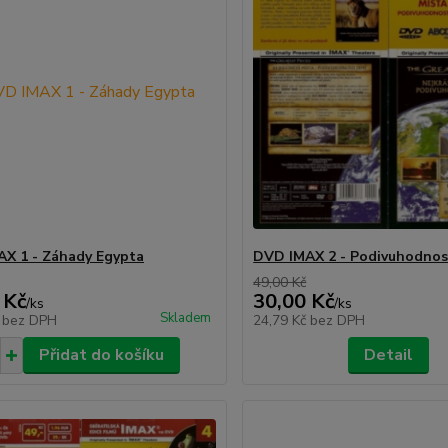
X 1 - Záhady Egypta
DVD IMAX 2 - Podivuhodnos
49,00 Kč
 Kč
30,00 Kč
/
ks
/
ks
Skladem
č
bez DPH
24,79 Kč
bez DPH
Přidat do košíku
Detail