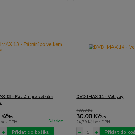
X 13 - Pátrání po velkém
DVD IMAX 14 - Velryby
vi
49,00 Kč
 Kč
30,00 Kč
/
ks
/
ks
Skladem
č
bez DPH
24,79 Kč
bez DPH
Přidat do košíku
Přidat do ko