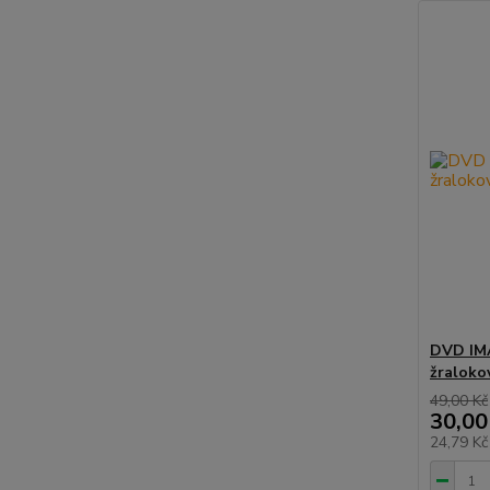
DVD IMA
žraloko
49,00 Kč
30,00
24,79 K