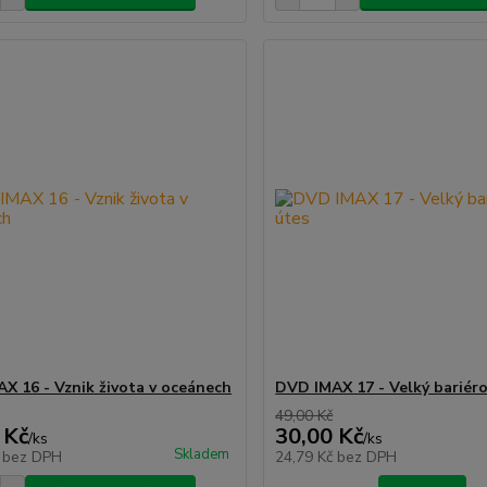
X 16 - Vznik života v oceánech
DVD IMAX 17 - Velký bariéro
49,00 Kč
 Kč
30,00 Kč
/
ks
/
ks
Skladem
č
bez DPH
24,79 Kč
bez DPH