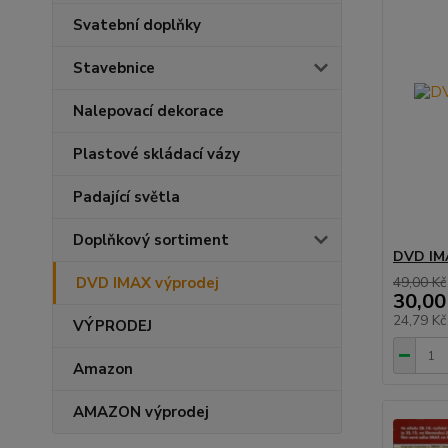
Svatební doplňky
Stavebnice
Nalepovací dekorace
Plastové skládací vázy
Padající světla
Doplňkový sortiment
DVD IMA
DVD IMAX výprodej
49,00 Kč
30,00
24,79 K
VÝPRODEJ
Amazon
AMAZON výprodej