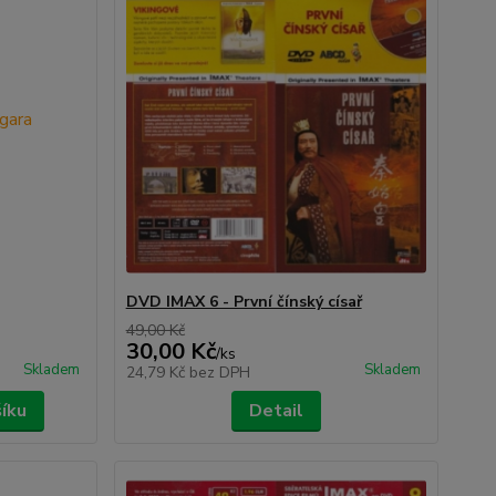
DVD IMAX 6 - První čínský císař
49,00 Kč
30,00 Kč
/
ks
Skladem
Skladem
24,79 Kč
bez DPH
šíku
Detail