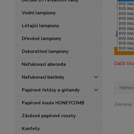
Dětské DYI kreativní sady
Vodní lampiony
Létající lampiony
Dřevěné lampiony
Dekorativní lampiony
Další tit
Nafukovací abeceda
Nafukovací balónky
Nejnově
Papírové řetězy a girlandy
Papírové koule HONEYCOMB
Zobrazuji 
Závěsné papírové rozety
Konfety