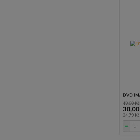
DVD IMA
49,00 Kč
30,00
24,79 K