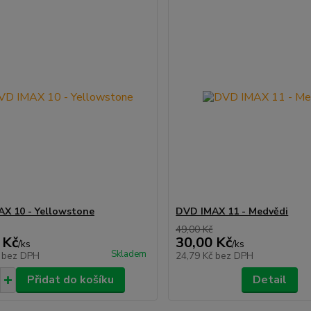
X 10 - Yellowstone
DVD IMAX 11 - Medvědi
49,00 Kč
 Kč
30,00 Kč
/
ks
/
ks
Skladem
č
bez DPH
24,79 Kč
bez DPH
Přidat do košíku
Detail