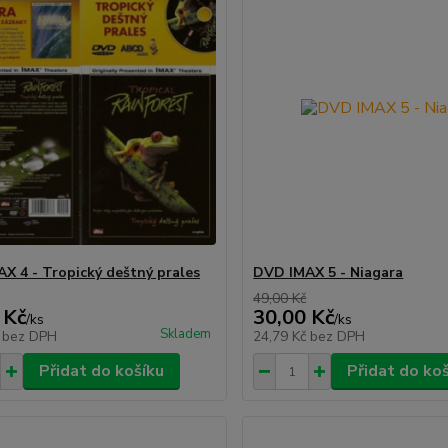
X 4 - Tropický deštný prales
DVD IMAX 5 - Niagara
49,00 Kč
 Kč
30,00 Kč
/
ks
/
ks
Skladem
č
bez DPH
24,79 Kč
bez DPH
Přidat do košíku
Přidat do ko