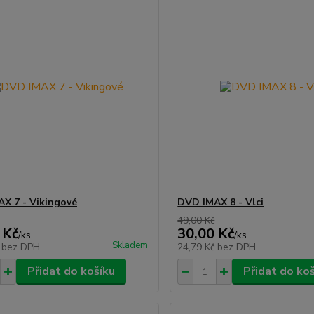
X 7 - Vikingové
DVD IMAX 8 - Vlci
49,00 Kč
 Kč
30,00 Kč
/
ks
/
ks
Skladem
č
bez DPH
24,79 Kč
bez DPH
Přidat do košíku
Přidat do ko