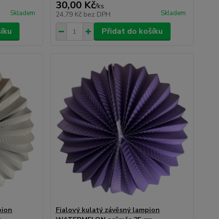
30,00 Kč
/
ks
Skladem
Skladem
24,79 Kč
bez DPH
šíku
Přidat do košíku
pion
Fialový kulatý závěsný lampion