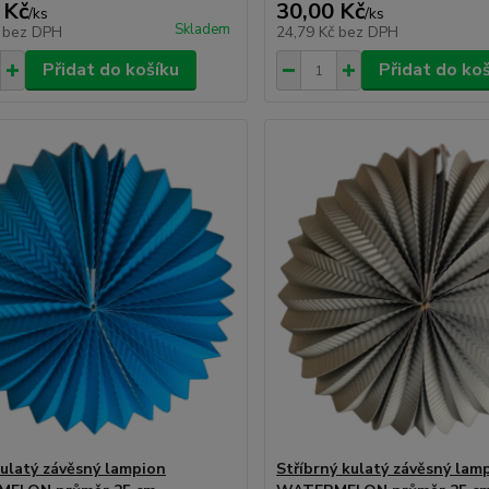
 Kč
30,00 Kč
/
ks
/
ks
Skladem
č
bez DPH
24,79 Kč
bez DPH
Přidat do košíku
Přidat do ko
ulatý závěsný lampion
Stříbrný kulatý závěsný lam