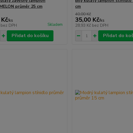
ulatý závěsný lampion
Bílý kulatý lampion stínidlo
ELON průměr 25 cm
cm
40,00 Kč
 Kč
35,00 Kč
/
ks
/
ks
Skladem
č
bez DPH
28,93 Kč
bez DPH
Přidat do košíku
Přidat do ko