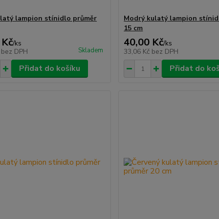
ulatý lampion stínidlo průměr
Modrý kulatý lampion stíni
15 cm
 Kč
40,00 Kč
/
ks
/
ks
Skladem
č
bez DPH
33,06 Kč
bez DPH
Přidat do košíku
Přidat do ko