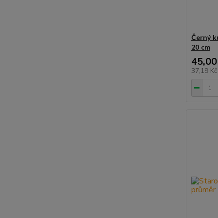
Černý k
20 cm
45,00
37,19 K