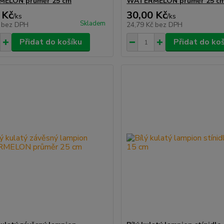
ELON průměr 25 cm
WATERMELON průměr 25 c
 Kč
30,00 Kč
/
ks
/
ks
Skladem
č
bez DPH
24,79 Kč
bez DPH
Přidat do košíku
Přidat do ko