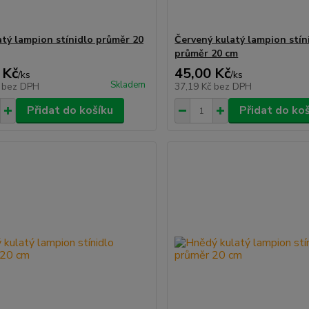
latý lampion stínidlo průměr 20
Červený kulatý lampion stín
průměr 20 cm
 Kč
45,00 Kč
/
ks
/
ks
Skladem
č
bez DPH
37,19 Kč
bez DPH
Přidat do košíku
Přidat do ko