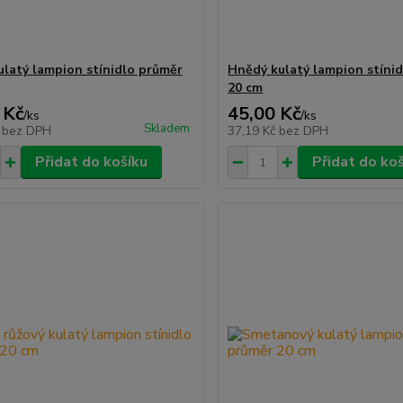
ulatý lampion stínidlo průměr
Hnědý kulatý lampion stíni
20 cm
 Kč
45,00 Kč
/
ks
/
ks
Skladem
č
bez DPH
37,19 Kč
bez DPH
Přidat do košíku
Přidat do ko