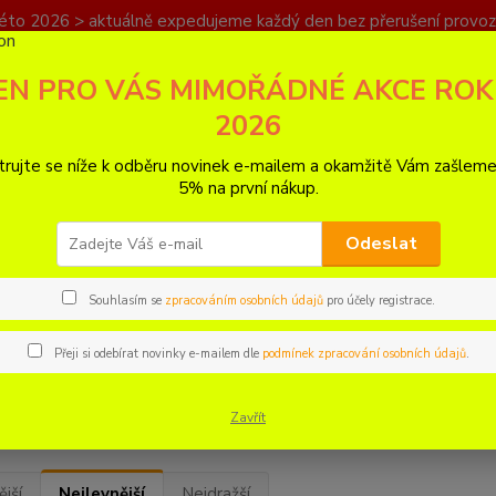
éto 2026 > aktuálně expedujeme každý den bez přerušení provoz
PRAVA
KONTAKT
EN PRO VÁS MIMOŘÁDNÉ AKCE RO
Nevíte
2026
Hledat
+420
PO - N
trujte se níže k odběru novinek e-mailem a okamžitě Vám zašleme
5% na první nákup.
ulaté papírové lampiony
Odeslat
té papírové lampiony
Souhlasím se
zpracováním osobních údajů
pro účely registrace.
é (tvar koule)
Oválné vysoké (KAWAII)
Ovál
Přeji si odebírat novinky e-mailem dle
podmínek zpracování osobních údajů
.
rované vzor ULITA
Dětské DYI kreativní
lampiony
Zavřít
jší
Nejlevnější
Nejdražší