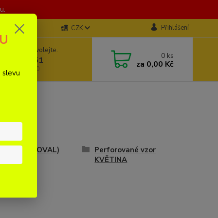
u.
Přihlášení
CZK
KU
 si rady? Zavolejte.
0
ks
777312951
za
0,00 Kč
E 8:00 - 20:00
 slevu
né široké (OVAL)
Perforované vzor
KVĚTINA