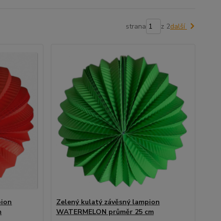
strana
z 2
další
pion
Zelený kulatý závěsný lampion
m
WATERMELON průměr 25 cm