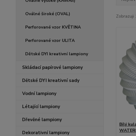
Oválné vysoké (KAWAII)
Oválné široké (OVAL)
Zobrazuji 
Perforované vzor KVĚTINA
Perforované vzor ULITA
Dětské DYI kreativní lampiony
Skládací papírové lampiony
Dětské DYI kreativní sady
Vodní lampiony
Létající lampiony
Dřevěné lampiony
Bílý ku
WATERM
Dekorativní lampiony