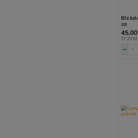
Bílý ku
cm
45,00
37,19 K