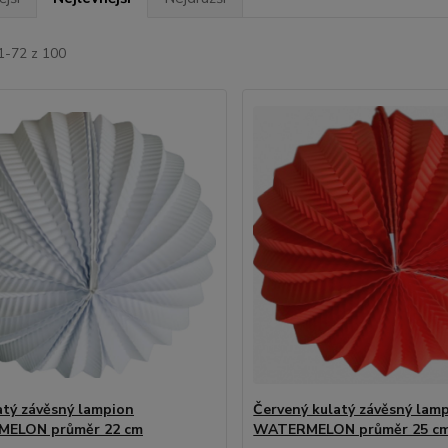
1-72 z 100
latý závěsný lampion
Červený kulatý závěsný lam
ELON průměr 22 cm
WATERMELON průměr 25 c