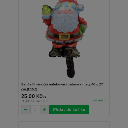
Santa B vánoční nafukovací balónek malý 40 x 27
cm (F157)
25,00 Kč
/
ks
Skladem
20,66 Kč
bez DPH
Přidat do košíku