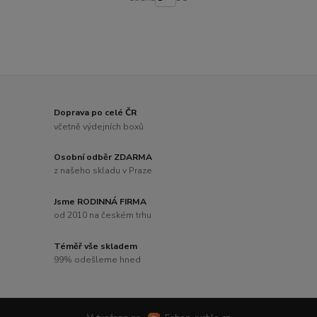
Doprava po celé ČR
včetně výdejních boxů
Osobní odběr ZDARMA
z našeho skladu v Praze
Jsme RODINNÁ FIRMA
od 2010 na českém trhu
Téměř vše skladem
99% odešleme hned