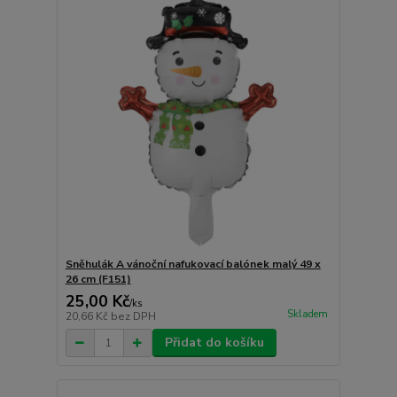
Sněhulák A vánoční nafukovací balónek malý 49 x
26 cm (F151)
25,00 Kč
/
ks
Skladem
20,66 Kč
bez DPH
Přidat do košíku