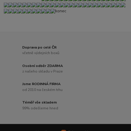
konec
Doprava po celé ČR
včetně výdejních boxů
Osobní odběr ZDARMA
z našeho skladu v Praze
Jsme RODINNÁ FIRMA
od 2010 na českém trhu
Téměř vše skladem
99% odešleme hned