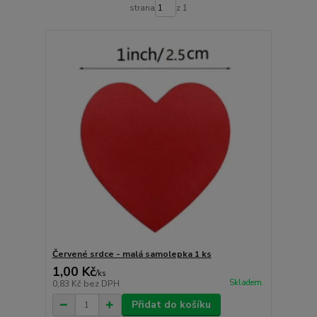
strana
z 1
Červené srdce - malá samolepka 1 ks
1,00 Kč
/
ks
Skladem
0,83 Kč
bez DPH
Přidat do košíku