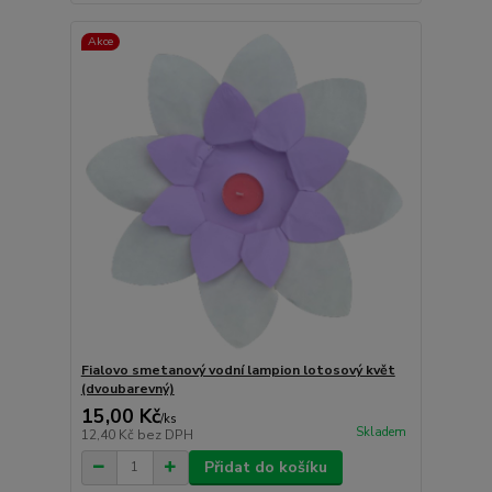
Akce
Fialovo smetanový vodní lampion lotosový květ
(dvoubarevný)
15,00 Kč
/
ks
Skladem
12,40 Kč
bez DPH
Přidat do košíku