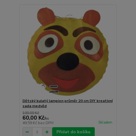
Dětský kulatý lampion průměr 20 cm DIY kreativní
sada medvěd
100,00 Kč
60,00 Kč
/
ks
Skladem
49,59 Kč
bez DPH
Přidat do košíku