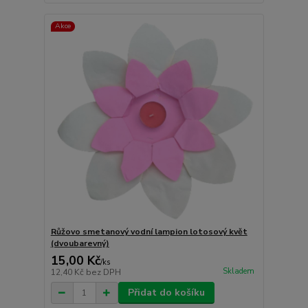
Akce
Růžovo smetanový vodní lampion lotosový květ
(dvoubarevný)
15,00 Kč
/
ks
Skladem
12,40 Kč
bez DPH
Přidat do košíku