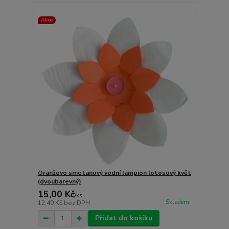
Akce
Oranžovo smetanový vodní lampion lotosový květ
(dvoubarevný)
15,00 Kč
/
ks
Skladem
12,40 Kč
bez DPH
Přidat do košíku