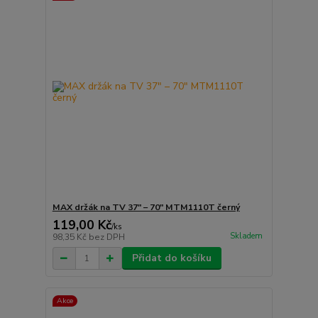
MAX držák na TV 37" – 70" MTM1110T černý
119,00 Kč
/
ks
Skladem
98,35 Kč
bez DPH
Přidat do košíku
Akce