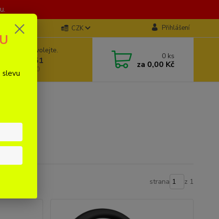
u.
Přihlášení
CZK
KU
 si rady? Zavolejte.
0
ks
777312951
za
0,00 Kč
E 8:00 - 20:00
 slevu
strana
z 1