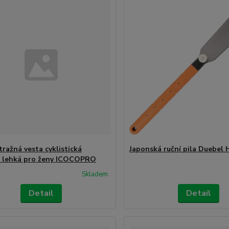
tražná vesta cyklistická
Japonská ruční pila Duebel 
 lehká pro ženy ICOCOPRO
Skladem
Detail
Detail