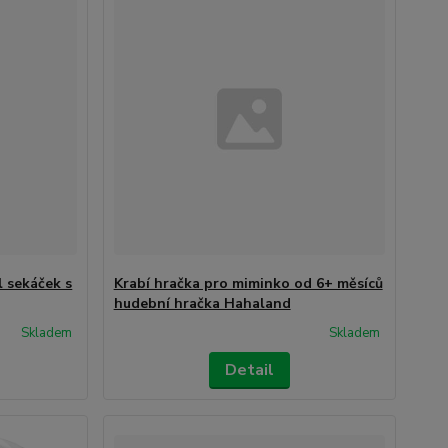
l sekáček s
Krabí hračka pro miminko od 6+ měsíců
hudební hračka Hahaland
Skladem
Skladem
Detail