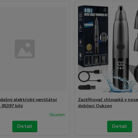
dušný elektrický ventilátor
Zastřihovač chloupků v nose
 05397 bílý
dobíjecí Oukzon
Skladem
Detail
Detail