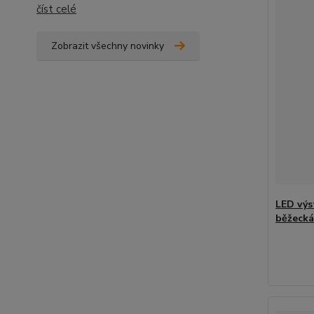
číst celé
Zobrazit všechny novinky
LED výs
běžecká