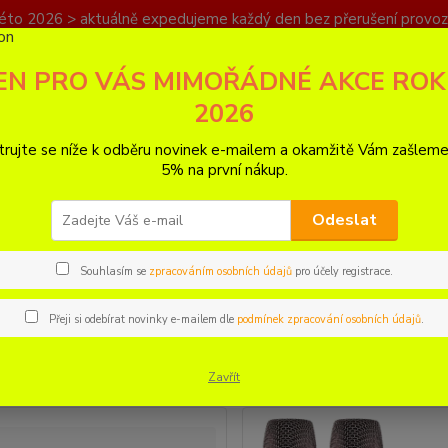
éto 2026 > aktuálně expedujeme každý den bez přerušení provoz
PRAVA
KONTAKT
EN PRO VÁS MIMOŘÁDNÉ AKCE RO
Nevíte
2026
Hledat
+420
PO - N
trujte se níže k odběru novinek e-mailem a okamžitě Vám zašleme
5% na první nákup.
Amazon
Odeslat
zon
Souhlasím se
zpracováním osobních údajů
pro účely registrace.
jší
Nejlevnější
Nejdražší
Přeji si odebírat novinky e-mailem dle
podmínek zpracování osobních údajů
.
1-68 z 68
Zavřít