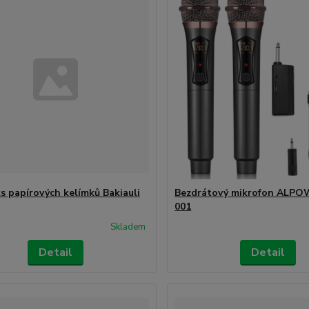
ks papírových kelímků Bakiauli
Bezdrátový mikrofon ALP
001
Skladem
Detail
Detail