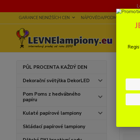
L
GARANCE NEJNIŽŠÍCH CEN
NÁPOVĚDA/PODMÍNKY
DO
J
Regis
Úvod
PŮL PROCENTA KAŽDÝ DEN
Ama
Dekorační světýlka DekorLED
Pom Poms z hedvábného
Nejnově
papíru
Kulaté papírové lampiony
Zobrazuji 
Skládací papírové lampiony