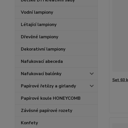
Dětské DYI kreativní sady
Vodní lampiony
Létající lampiony
Dřevěné lampiony
Dekorativní lampiony
Nafukovací abeceda
Nafukovací balónky
Set 60 
Papírové řetězy a girlandy
Papírové koule HONEYCOMB
Závěsné papírové rozety
Konfety