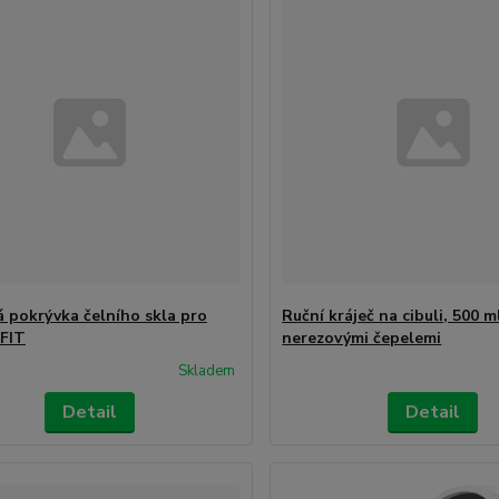
 pokrývka čelního skla pro
Ruční kráječ na cibuli, 500 m
FIT
nerezovými čepelemi
Skladem
Detail
Detail