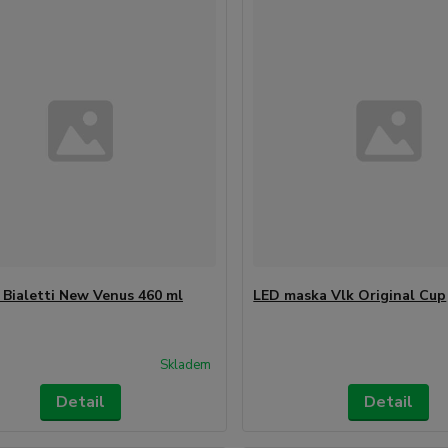
 Bialetti New Venus 460 ml
LED maska Vlk Original Cup
Skladem
Detail
Detail