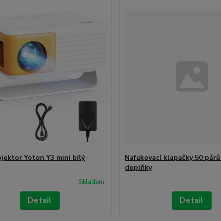
jektor Yoton Y3 mini bílý
Nafukovací klapačky 50 párů
doplňky
Skladem
Detail
Detail