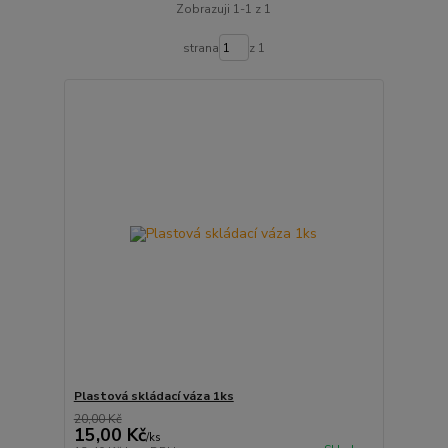
Zobrazuji 1-1 z 1
strana
z 1
Plastová skládací váza 1ks
20,00 Kč
15,00 Kč
/
ks