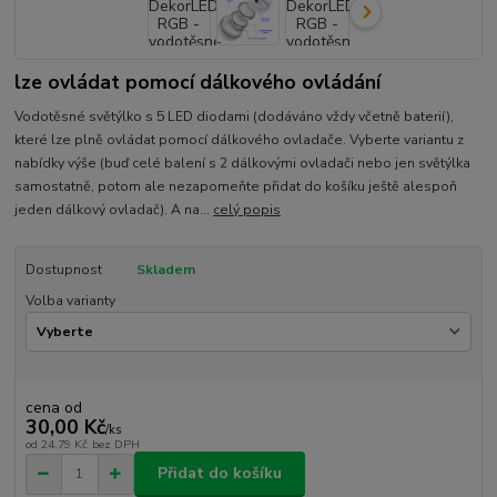
lze ovládat pomocí dálkového ovládání
Vodotěsné světýlko s 5 LED diodami (dodáváno vždy včetně baterií),
které lze plně ovládat pomocí dálkového ovladače. Vyberte variantu z
nabídky výše (buď celé balení s 2 dálkovými ovladači nebo jen světýlka
samostatně, potom ale nezapomeňte přidat do košíku ještě alespoň
jeden dálkový ovladač). A na...
celý popis
Dostupnost
Skladem
Volba varianty
cena od
30,00 Kč
/
ks
od
24,79 Kč
bez DPH
Přidat do košíku