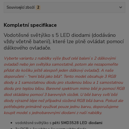
Související zboží
2
Kompletní specifikace
Vodotěsné světýlko s 5 LED diodami (dodáváno
vždy včetně baterií), které lze plně ovládat pomocí
dálkového ovladače.
Vyberte variantu z nabídky výše (buď celé balení s 2 dálkovými
ovladači nebo jen světýlka samostatně, potom ale nezapomeňte
přidat do košíku ještě alespoň jeden dálkový ovladač). A naše
doporučení - "není bílá jako bílá". Tento model obsahuje 3 RGB
diody a 1 samostatnou diodu pro studenou bílou a 1 samostatnou
diodu pro teplou bílou.
Barevné spektrum mimo bílé je pomocí RGB
diod skládáno pomocí 3 barevných složek. U bílé barvy svítí bílé
diody výrazně lépe než případná složená RGB bílá barva.
Pokud ale
potřebujete primárně využívat pouze jednu barvu, doporučujeme
koupit model s jednobarevnými diodami z naší nabídky.
vodotěsné světýlko s
pěti SMD3528 LED diodami