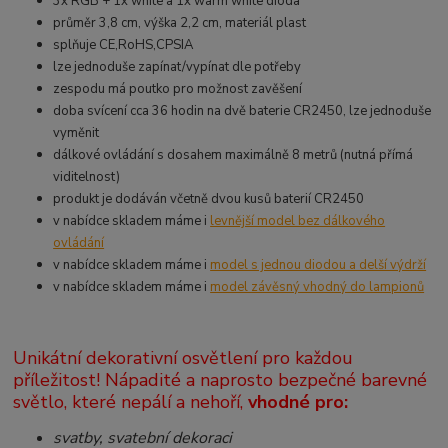
3x RGB + 1x white a 1x warm white dioda
průměr 3,8 cm, výška 2,2 cm, materiál plast
splňuje CE,RoHS,CPSIA
lze jednoduše zapínat/vypínat dle potřeby
zespodu má poutko pro možnost zavěšení
doba svícení cca 36 hodin na dvě baterie CR2450, lze jednoduše
vyměnit
dálkové ovládání s dosahem maximálně 8 metrů (nutná přímá
viditelnost)
produkt je dodáván včetně dvou kusů baterií CR2450
v nabídce skladem máme i
levnější model bez dálkového
ovládání
v nabídce skladem máme i
model s jednou diodou a delší výdrží
v nabídce skladem máme i
model závěsný vhodný do lampionů
Unikátní dekorativní osvětlení pro každou
příležitost! Nápadité a naprosto bezpečné barevné
světlo, které nepálí a nehoří,
vhodné pro:
svatby, svatební dekoraci