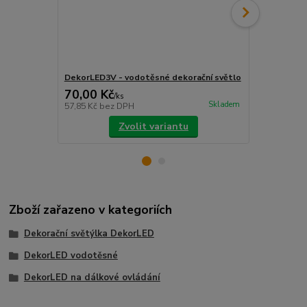
DekorLED3V - vodotěsné dekorační světlo
DekorLED10V
70,00 Kč
249,00 K
/
ks
Skladem
57,85 Kč
bez DPH
205,79 Kč
be
Zvolit variantu
Zboží zařazeno v kategoriích
Dekorační světýlka DekorLED
DekorLED vodotěsné
DekorLED na dálkové ovládání