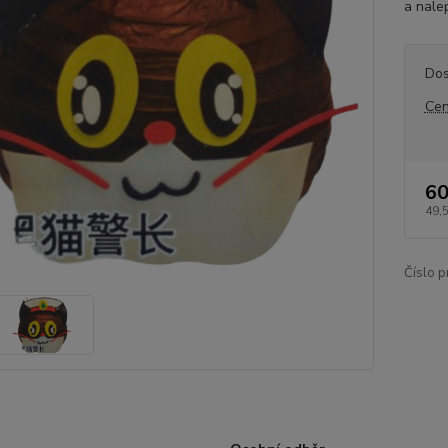
a nalep
Dos
Cen
60
49,
Číslo p