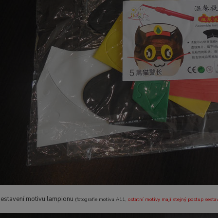
sestavení motivu lampionu
(fotografie motivu A11,
ostatní motivy mají stejný postup sesta