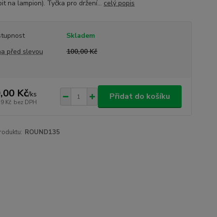
it na lampion). Tyčka pro držení...
celý popis
tupnost
Skladem
a před slevou
100,00 Kč
,00 Kč
/
ks
Přidat do košíku
59 Kč
bez DPH
roduktu:
ROUND135