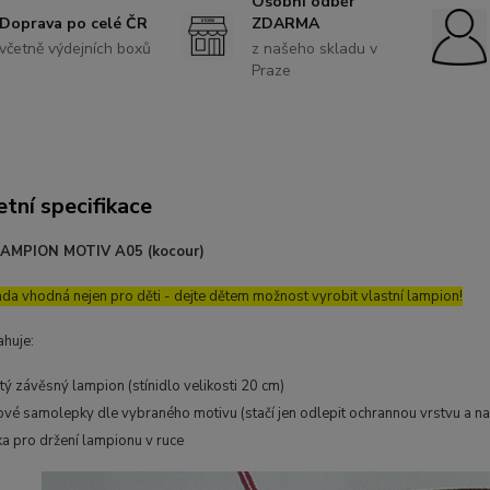
Osobní odběr
Doprava po celé ČR
ZDARMA
včetně výdejních boxů
z našeho skladu v
Praze
tní specifikace
AMPION MOTIV A05 (kocour)
ada vhodná nejen pro děti - dejte dětem možnost vyrobit vlastní lampion!
ahuje:
tý závěsný lampion (stínidlo velikosti 20 cm)
vé samolepky dle vybraného motivu (stačí jen odlepit ochrannou vrstvu a nal
a pro držení lampionu v ruce