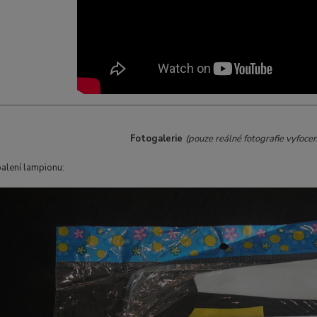
Fotogalerie
(pouze reálné fotografie vyfoce
balení lampionu: