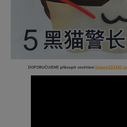
DOPORUČUJEME přikoupit osvětlení
DekorLED1KID pro