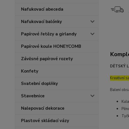
Nafukovací abeceda
Nafukovací balónky
Papírové řetězy a girlandy
Papírové koule HONEYCOMB
Komple
Závěsné papírové rozety
DĚTSKÝ L
Konfety
Kreativní s
Svatební doplňky
Balení obs
Stavebnice
Kula
Nalepovací dekorace
Pěno
Tyčk
Plastové skládací vázy