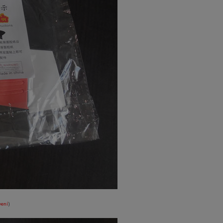
vení
)