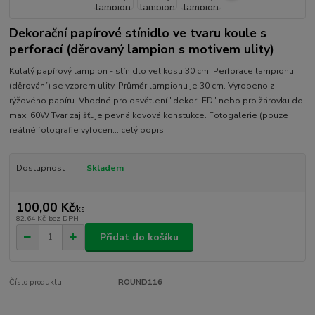
Dekorační papírové stínidlo ve tvaru koule s
perforací (děrovaný lampion s motivem ulity)
Kulatý papírový lampion - stínidlo velikosti 30 cm. Perforace lampionu
(děrování) se vzorem ulity. Průměr lampionu je 30 cm. Vyrobeno z
rýžového papíru. Vhodné pro osvětlení "dekorLED" nebo pro žárovku do
max. 60W Tvar zajišťuje pevná kovová konstukce. Fotogalerie (pouze
reálné fotografie vyfocen...
celý popis
Dostupnost
Skladem
100,00 Kč
/
ks
82,64 Kč
bez DPH
Přidat do košíku
Číslo produktu:
ROUND116