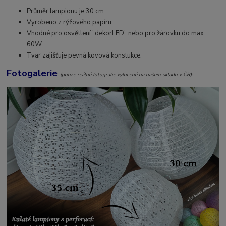
Průměr lampionu je 30 cm.
Vyrobeno z rýžového papíru.
Vhodné pro osvětlení "dekorLED" nebo pro žárovku do max.
60W
Tvar zajišťuje pevná kovová konstukce.
Fotogalerie
(pouze reálné fotografie vyfocené na našem skladu v ČR):