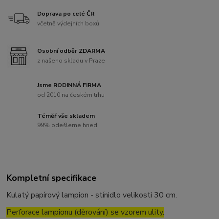
Doprava po celé ČR
včetně výdejních boxů
Osobní odběr ZDARMA
z našeho skladu v Praze
Jsme RODINNÁ FIRMA
od 2010 na českém trhu
Téměř vše skladem
99% odešleme hned
Kompletní specifikace
Kulatý papírový lampion - stínidlo velikosti 30 cm.
Perforace lampionu (děrování) se vzorem ulity.